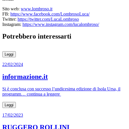
Sito web:
www.lombroso.it
FB:
https://www.facebook.com/LombrosoLuca/
Twitter:
https://twitter.com/LucaLombroso
Instagram:
https://www.instagram.com/lucalombroso/
Potrebbero interessarti
Leggi
22/02/2024
informazione.it
Si è conclusa con successo l’undicesima edizione di Isola Ursa, il
programm… continua a leggere
Leggi
17/02/2023
RUGGERO ROLLINI