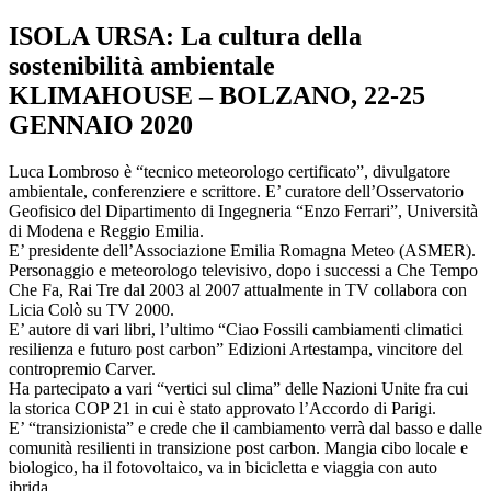
ISOLA URSA: La cultura della
sostenibilità ambientale
KLIMAHOUSE – BOLZANO, 22-25
GENNAIO 2020
Luca Lombroso è “tecnico meteorologo certificato”, divulgatore
ambientale, conferenziere e scrittore. E’ curatore dell’Osservatorio
Geofisico del Dipartimento di Ingegneria “Enzo Ferrari”, Università
di Modena e Reggio Emilia.
E’ presidente dell’Associazione Emilia Romagna Meteo (ASMER).
Personaggio e meteorologo televisivo, dopo i successi a Che Tempo
Che Fa, Rai Tre dal 2003 al 2007 attualmente in TV collabora con
Licia Colò su TV 2000.
E’ autore di vari libri, l’ultimo “Ciao Fossili cambiamenti climatici
resilienza e futuro post carbon” Edizioni Artestampa, vincitore del
contropremio Carver.
Ha partecipato a vari “vertici sul clima” delle Nazioni Unite fra cui
la storica COP 21 in cui è stato approvato l’Accordo di Parigi.
E’ “transizionista” e crede che il cambiamento verrà dal basso e dalle
comunità resilienti in transizione post carbon. Mangia cibo locale e
biologico, ha il fotovoltaico, va in bicicletta e viaggia con auto
ibrida.