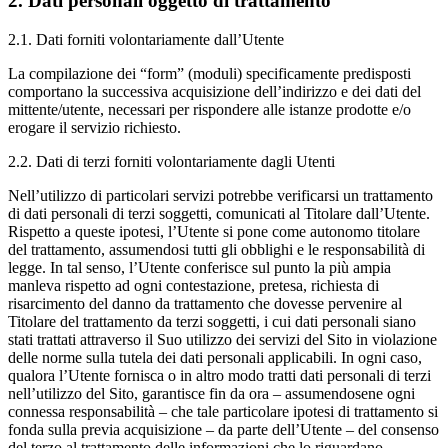
2. Dati personali oggetto di trattamento
2.1. Dati forniti volontariamente dall’Utente
La compilazione dei “form” (moduli) specificamente predisposti
comportano la successiva acquisizione dell’indirizzo e dei dati del
mittente/utente, necessari per rispondere alle istanze prodotte e/o
erogare il servizio richiesto.
2.2. Dati di terzi forniti volontariamente dagli Utenti
Nell’utilizzo di particolari servizi potrebbe verificarsi un trattamento
di dati personali di terzi soggetti, comunicati al Titolare dall’Utente.
Rispetto a queste ipotesi, l’Utente si pone come autonomo titolare
del trattamento, assumendosi tutti gli obblighi e le responsabilità di
legge. In tal senso, l’Utente conferisce sul punto la più ampia
manleva rispetto ad ogni contestazione, pretesa, richiesta di
risarcimento del danno da trattamento che dovesse pervenire al
Titolare del trattamento da terzi soggetti, i cui dati personali siano
stati trattati attraverso il Suo utilizzo dei servizi del Sito in violazione
delle norme sulla tutela dei dati personali applicabili. In ogni caso,
qualora l’Utente fornisca o in altro modo tratti dati personali di terzi
nell’utilizzo del Sito, garantisce fin da ora – assumendosene ogni
connessa responsabilità – che tale particolare ipotesi di trattamento si
fonda sulla previa acquisizione – da parte dell’Utente – del consenso
del terzo al trattamento delle informazioni che lo riguardano.