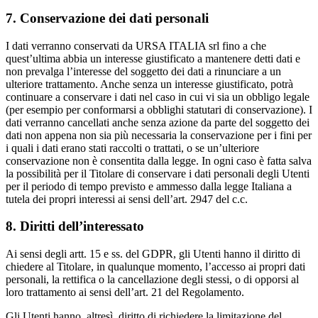
7. Conservazione dei dati personali
I dati verranno conservati da URSA ITALIA srl fino a che
quest’ultima abbia un interesse giustificato a mantenere detti dati e
non prevalga l’interesse del soggetto dei dati a rinunciare a un
ulteriore trattamento. Anche senza un interesse giustificato, potrà
continuare a conservare i dati nel caso in cui vi sia un obbligo legale
(per esempio per conformarsi a obblighi statutari di conservazione). I
dati verranno cancellati anche senza azione da parte del soggetto dei
dati non appena non sia più necessaria la conservazione per i fini per
i quali i dati erano stati raccolti o trattati, o se un’ulteriore
conservazione non è consentita dalla legge. In ogni caso è fatta salva
la possibilità per il Titolare di conservare i dati personali degli Utenti
per il periodo di tempo previsto e ammesso dalla legge Italiana a
tutela dei propri interessi ai sensi dell’art. 2947 del c.c.
8. Diritti dell’interessato
Ai sensi degli artt. 15 e ss. del GDPR, gli Utenti hanno il diritto di
chiedere al Titolare, in qualunque momento, l’accesso ai propri dati
personali, la rettifica o la cancellazione degli stessi, o di opporsi al
loro trattamento ai sensi dell’art. 21 del Regolamento.
Gli Utenti hanno, altresì, diritto di richiedere la limitazione del