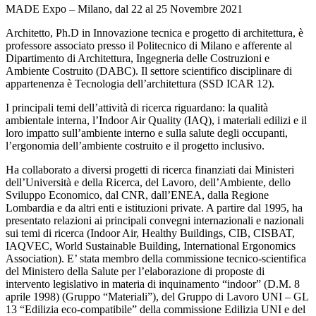
MADE Expo – Milano, dal 22 al 25 Novembre 2021
Architetto, Ph.D in Innovazione tecnica e progetto di architettura, è
professore associato presso il Politecnico di Milano e afferente al
Dipartimento di Architettura, Ingegneria delle Costruzioni e
Ambiente Costruito (DABC). Il settore scientifico disciplinare di
appartenenza è Tecnologia dell’architettura (SSD ICAR 12).
I principali temi dell’attività di ricerca riguardano: la qualità
ambientale interna, l’Indoor Air Quality (IAQ), i materiali edilizi e il
loro impatto sull’ambiente interno e sulla salute degli occupanti,
l’ergonomia dell’ambiente costruito e il progetto inclusivo.
Ha collaborato a diversi progetti di ricerca finanziati dai Ministeri
dell’Università e della Ricerca, del Lavoro, dell’Ambiente, dello
Sviluppo Economico, dal CNR, dall’ENEA, dalla Regione
Lombardia e da altri enti e istituzioni private. A partire dal 1995, ha
presentato relazioni ai principali convegni internazionali e nazionali
sui temi di ricerca (Indoor Air, Healthy Buildings, CIB, CISBAT,
IAQVEC, World Sustainable Building, International Ergonomics
Association). E’ stata membro della commissione tecnico-scientifica
del Ministero della Salute per l’elaborazione di proposte di
intervento legislativo in materia di inquinamento “indoor” (D.M. 8
aprile 1998) (Gruppo “Materiali”), del Gruppo di Lavoro UNI – GL
13 “Edilizia eco-compatibile” della commissione Edilizia UNI e del