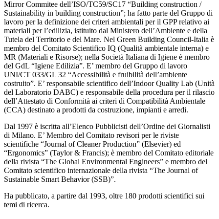
Mirror Commitee dell’ISO/TC59/SC17 “Building construction /
Sustainability in building construction”; ha fatto parte del Gruppo di
lavoro per la definizione dei criteri ambientali per il GPP relativo ai
materiali per l’edilizia, istituito dal Ministero dell’Ambiente e della
Tutela del Territorio e del Mare. Nel Green Building Council-Italia è
membro del Comitato Scientifico IQ (Qualità ambientale interna) e
MR (Materiali e Risorse); nella Società Italiana di Igiene è membro
del GdL “Igiene Edilizia”. E’ membro del Gruppo di lavoro
UNI/CT 033/GL 32 “Accessibilità e fruibilità dell’ambiente
costruito”. E’ responsabile scientifico dell’Indoor Quality Lab (Unità
del Laboratorio DABC) e responsabile della procedura per il rilascio
dell’Attestato di Conformità ai criteri di Compatibilità Ambientale
(CCA) destinato a prodotti da costruzione, impianti e arredi.
Dal 1997 è iscritta all’Elenco Pubblicisti dell’Ordine dei Giornalisti
di Milano. E’ Membro del Comitato revisori per le riviste
scientifiche “Journal of Cleaner Production” (Elsevier) ed
“Ergonomics” (Taylor & Francis); è membro del Comitato editoriale
della rivista “The Global Environmental Engineers” e membro del
Comitato scientifico internazionale della rivista “The Journal of
Sustainable Smart Behavior (SSB)”.
Ha pubblicato, a partire dal 1993, oltre 180 prodotti scientifici sui
temi di ricerca.