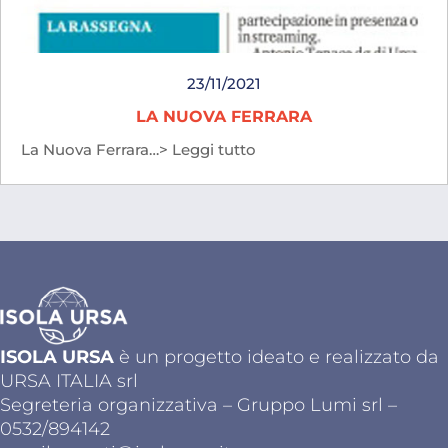
23/11/2021
LA NUOVA FERRARA
La Nuova Ferrara…> Leggi tutto
ISOLA URSA
è un progetto ideato e realizzato da
URSA ITALIA srl
Segreteria organizzativa – Gruppo Lumi srl –
0532/894142