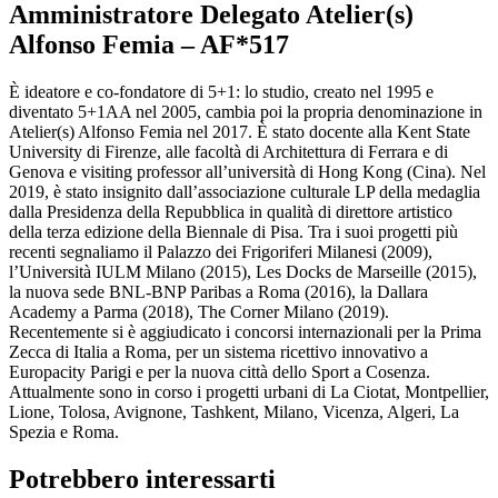
Amministratore Delegato Atelier(s)
Alfonso Femia – AF*517
È ideatore e co-fondatore di 5+1: lo studio, creato nel 1995 e
diventato 5+1AA nel 2005, cambia poi la propria denominazione in
Atelier(s) Alfonso Femia nel 2017. È stato docente alla Kent State
University di Firenze, alle facoltà di Architettura di Ferrara e di
Genova e visiting professor all’università di Hong Kong (Cina). Nel
2019, è stato insignito dall’associazione culturale LP della medaglia
dalla Presidenza della Repubblica in qualità di direttore artistico
della terza edizione della Biennale di Pisa. Tra i suoi progetti più
recenti segnaliamo il Palazzo dei Frigoriferi Milanesi (2009),
l’Università IULM Milano (2015), Les Docks de Marseille (2015),
la nuova sede BNL-BNP Paribas a Roma (2016), la Dallara
Academy a Parma (2018), The Corner Milano (2019).
Recentemente si è aggiudicato i concorsi internazionali per la Prima
Zecca di Italia a Roma, per un sistema ricettivo innovativo a
Europacity Parigi e per la nuova città dello Sport a Cosenza.
Attualmente sono in corso i progetti urbani di La Ciotat, Montpellier,
Lione, Tolosa, Avignone, Tashkent, Milano, Vicenza, Algeri, La
Spezia e Roma.
Potrebbero interessarti