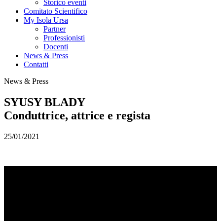
Storico eventi
Comitato Scientifico
My Isola Ursa
Partner
Professionisti
Docenti
News & Press
Contatti
News & Press
SYUSY BLADY
Conduttrice, attrice e regista
25/01/2021