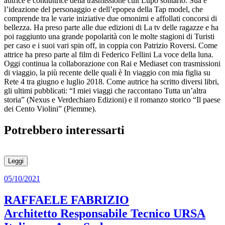
autrice e conduttrice della trasmissione cult Lupo solitario. Sua è
l’ideazione del personaggio e dell’epopea della Tap model, che
comprende tra le varie iniziative due omonimi e affollati concorsi di
bellezza. Ha preso parte alle due edizioni di La tv delle ragazze e ha
poi raggiunto una grande popolarità con le molte stagioni di Turisti
per caso e i suoi vari spin off, in coppia con Patrizio Roversi. Come
attrice ha preso parte al film di Federico Fellini La voce della luna.
Oggi continua la collaborazione con Rai e Mediaset con trasmissioni
di viaggio, la più recente delle quali è In viaggio con mia figlia su
Rete 4 tra giugno e luglio 2018. Come autrice ha scritto diversi libri,
gli ultimi pubblicati: “I miei viaggi che raccontano Tutta un’altra
storia” (Nexus e Verdechiaro Edizioni) e il romanzo storico “Il paese
dei Cento Violini” (Piemme).
Potrebbero interessarti
Leggi
05/10/2021
RAFFAELE FABRIZIO
Architetto Responsabile Tecnico URSA