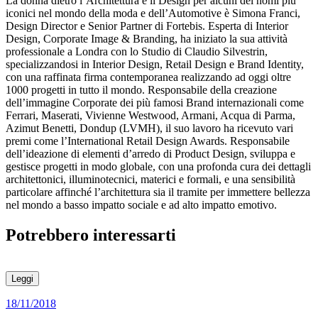
La donna dietro l’Architettura e il Design per alcuni dei nomi più
iconici nel mondo della moda e dell’Automotive è Simona Franci,
Design Director e Senior Partner di Fortebis. Esperta di Interior
Design, Corporate Image & Branding, ha iniziato la sua attività
professionale a Londra con lo Studio di Claudio Silvestrin,
specializzandosi in Interior Design, Retail Design e Brand Identity,
con una raffinata firma contemporanea realizzando ad oggi oltre
1000 progetti in tutto il mondo. Responsabile della creazione
dell’immagine Corporate dei più famosi Brand internazionali come
Ferrari, Maserati, Vivienne Westwood, Armani, Acqua di Parma,
Azimut Benetti, Dondup (LVMH), il suo lavoro ha ricevuto vari
premi come l’International Retail Design Awards. Responsabile
dell’ideazione di elementi d’arredo di Product Design, sviluppa e
gestisce progetti in modo globale, con una profonda cura dei dettagli
architettonici, illuminotecnici, materici e formali, e una sensibilità
particolare affinché l’architettura sia il tramite per immettere bellezza
nel mondo a basso impatto sociale e ad alto impatto emotivo.
Potrebbero interessarti
Leggi
18/11/2018