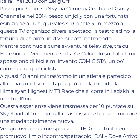
Italia 1 nel 2010 con Zelig Off.
Passo poi 3 anni su Sky tra Comedy Central e Disney
Channel e nel 2014 pesco un jolly con una fortunata
esibizione a Tu si qui vales su Canale 5. In mezzo a
questa TV organizzo diversi spettacoli a teatro ed ho la
fortuna di esibirmi in diversi posti nel mondo.
Mentre continuo alcune avventure televisive, tra cui
Eccezionale Veramente su La7 e Colorado su Italia 1, mi
appassiono di bici e mi invento COMICISTA, un po’
comico e un po’ ciclista.
A quasi 40 anni mi trasformo in un atleta e partecipo
alla gara di ciclismo a tappe più alta la mondo, la
Himalayan Highest MTB Race che si corre in Ladakh, a
nord dell’India.
Questa esperienza viene trasmessa per 10 puntate su
Sky Sport all’interno della trasmissione Icarus e mi apre
una strada totalmente nuova.
Vengo invitato come speaker al TEDx e attualmente
promuovo il mio incontro/spettacolo “DAI – Dove Arrivo