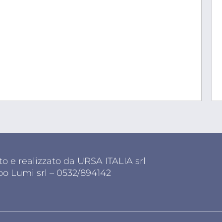
o e realizzato da URSA ITALIA srl
po Lumi srl – 0532/894142