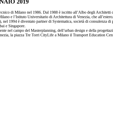
NAIO 2019
itecnico di Milano nel 1986. Dal 1988 è iscritto all’Albo degli Architet
Milano e l’Istituto Universitario di Architettura di Venezia, che all’este
, nel 1994 è diventato partner di Systematica, società di consulenza di
bai e Singapore.
te nel campo del Masterplanning, dell’urban design e della progettazione 
ezia, la piazza Tre Torri CityLife a Milano il Transport Education Cent