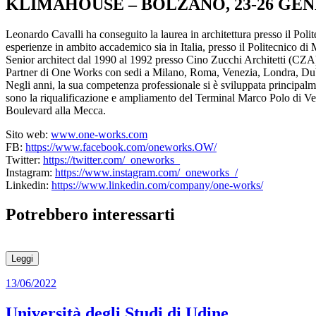
KLIMAHOUSE – BOLZANO, 23-26 GEN
Leonardo Cavalli ha conseguito la laurea in architettura presso il Pol
esperienze in ambito accademico sia in Italia, presso il Politecnico di 
Senior architect dal 1990 al 1992 presso Cino Zucchi Architetti (CZA)
Partner di One Works con sedi a Milano, Roma, Venezia, Londra, Du
Negli anni, la sua competenza professionale si è sviluppata principalmen
sono la riqualificazione e ampliamento del Terminal Marco Polo di Ven
Boulevard alla Mecca.
Sito web:
www.one-works.com
FB:
https://www.facebook.com/oneworks.OW/
Twitter:
https://twitter.com/_oneworks_
Instagram:
https://www.instagram.com/_oneworks_/
Linkedin:
https://www.linkedin.com/company/one-works/
Potrebbero interessarti
Leggi
13/06/2022
Università degli Studi di Udine