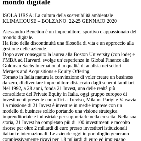
mondo digitale
ISOLA URSA: La cultura della sostenibilità ambientale
KLIMAHOUSE – BOLZANO, 22-25 GENNAIO 2020
Alessandro Benetton è un imprenditore, sportivo e appassionato del
mondo digitale.
Ha fatto della discontinuità una filosofia di vita e un approccio alla
gestione delle aziende.
Dopo aver conseguito la laurea alla Boston University (con lode) e
l’MBA ad Harvard, svolge un’esperienza in Global Finance alla
Goldman Sachs International in qualità di analista nei settori
Mergers and Acquisitions e Equity Offering.
Tornato in Italia matura la convinzione di voler creare un business
da zero, di diventare imprenditore distaccato dagli schemi familiari.
Nel 1992, a 28 anni, fonda 21 Invest, una delle realtà più
consolidate del Private Equity in Italia, oggi gruppo europeo di
investimenti presente con uffici a Treviso, Milano, Parigi e Varsavia.
La missione di 21 Invest è investire in medie imprese con un
modello di business solido portando una visione strategica,
imprenditoriale e industriale per supportarle nella crescita. Nella sua
storia, 21 Invest ha completato più di 100 investimenti e raccolto
risorse per oltre 2 miliardi di euro presso investitori istituzionali
italiani e internazionali. Le aziende oggi in portafoglio generano
complessivamente ricavi per 1,8 miliardi di euro ed impiegano