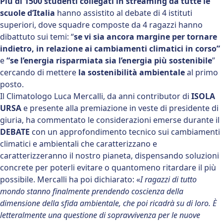
Più di 1500 studenti collegati in streaming da tutte le
scuole d’Italia
hanno assistito al debate
di 4 istituti
superiori, dove squadre composte da 4 ragazzi hanno
dibattuto sui temi: “
se vi sia ancora margine per tornare
indietro, in relazione ai cambiamenti climatici in corso”
e
“se l’energia risparmiata sia l’energia più sostenibile
”
cercando di mettere
la sostenibilità ambientale
al primo
posto.
Il Climatologo Luca Mercalli, da anni contributor di
ISOLA
URSA
e presente alla premiazione in veste di presidente di
giuria, ha commentato le considerazioni emerse durante il
DEBATE
con un approfondimento tecnico sui cambiamenti
climatici e ambientali che caratterizzano e
caratterizzeranno il nostro pianeta, dispensando soluzioni
concrete per poterli evitare o quantomeno ritardare il più
possibile. Mercalli ha poi dichiarato: «
I ragazzi di tutto
mondo stanno finalmente prendendo coscienza della
dimensione della sfida ambientale, che poi ricadrà su di loro. È
letteralmente una questione di sopravvivenza per le nuove