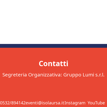
Contatti
Segreteria Organizzativa: Gruppo Lumi s.r.l.
0532/894142
eventi@isolaursa.it
Instagram
YouTube