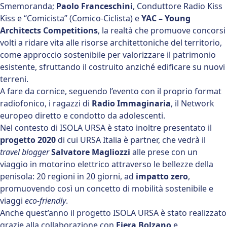
Smemoranda;
Paolo Franceschini
, Conduttore Radio Kiss
Kiss e “Comicista” (Comico-Ciclista) e
YAC – Young
Architects Competitions
, la realtà che promuove concorsi
volti a ridare vita alle risorse architettoniche del territorio,
come approccio sostenibile per valorizzare il patrimonio
esistente, sfruttando il costruito anziché edificare su nuovi
terreni.
A fare da cornice, seguendo l’evento con il proprio format
radiofonico, i ragazzi di
Radio
Immaginaria
, il Network
europeo diretto e condotto da adolescenti.
Nel contesto di ISOLA URSA è stato inoltre presentato il
progetto 2020
di cui URSA Italia è partner, che vedrà il
travel blogger
Salvatore Magliozzi
alle prese con un
viaggio in motorino elettrico attraverso le bellezze della
penisola: 20 regioni in 20 giorni, ad
impatto zero
,
promuovendo così un concetto di mobilità sostenibile e
viaggi
eco-friendly
.
Anche quest’anno il progetto ISOLA URSA è stato realizzato
grazie alla collaborazione con
Fiera Bolzano
e