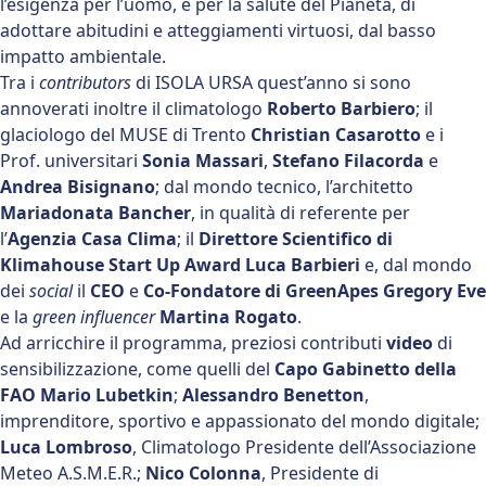
l’esigenza per l’uomo, e per la salute del Pianeta, di
adottare abitudini e atteggiamenti virtuosi, dal basso
impatto ambientale.
Tra i
contributors
di ISOLA URSA quest’anno si sono
annoverati inoltre il climatologo
Roberto Barbiero
; il
glaciologo del MUSE di Trento
Christian Casarotto
e i
Prof. universitari
Sonia Massari
,
Stefano Filacorda
e
Andrea Bisignano
; dal mondo tecnico, l’architetto
Mariadonata Bancher
, in qualità di referente per
l’
Agenzia
Casa Clima
; il
Direttore Scientifico di
Klimahouse Start Up Award Luca Barbieri
e, dal mondo
dei
social
il
CEO
e
Co-Fondatore di GreenApes Gregory Eve
e la
green influencer
Martina Rogato
.
Ad arricchire il programma, preziosi contributi
video
di
sensibilizzazione, come quelli del
Capo Gabinetto della
FAO Mario Lubetkin
;
Alessandro Benetton
,
imprenditore, sportivo e appassionato del mondo digitale;
Luca Lombroso
, Climatologo Presidente dell’Associazione
Meteo A.S.M.E.R.;
Nico Colonna
, Presidente di