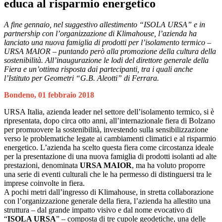
educa al risparmio energetico
A fine gennaio, nel suggestivo allestimento “ISOLA URSA” e in
partnership con l’organizzazione di Klimahouse, l’azienda ha
lanciato una nuova famiglia di prodotti per l’isolamento termico –
URSA MAIOR – puntando però alla promozione della cultura della
sostenibilità. All’inaugurazione le lodi del direttore generale della
Fiera e un’ottima risposta dai partecipanti, tra i quali anche
l’Istituto per Geometri “G.B. Aleotti” di Ferrara.
Bondeno, 01 febbraio 2018
URSA Italia, azienda leader nel settore dell’isolamento termico, si è
ripresentata, dopo circa otto anni, all’internazionale fiera di Bolzano
per promuovere la sostenibilità, investendo sulla sensibilizzazione
verso le problematiche legate ai cambiamenti climatici e al risparmio
energetico. L’azienda ha scelto questa fiera come circostanza ideale
per la presentazione di una nuova famiglia di prodotti isolanti ad alte
prestazioni, denominata
URSA MAIOR
, ma ha voluto proporre
una serie di eventi culturali che le ha permesso di distinguersi tra le
imprese coinvolte in fiera.
A pochi metri dall’ingresso di Klimahouse, in stretta collaborazione
con l’organizzazione generale della fiera, l’azienda ha allestito una
struttura – dal grande impatto visivo e dal nome evocativo di
“
ISOLA URSA
” – composta di tre cupole geodetiche, una delle