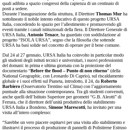
quali adibita a spazio congressi della capienza di un centinaio di
posti a sedere.
Durante l’inaugurazione della struttura, il Direttore
Thomas Mur
ha
sottolineato il nobile intento educativo di questo progetto URSA
Italia, concedendo lo spazio per l’allestimento e promuovendo gli
eventi tramite i canali istituzionali della fiera. Il Direttore Generale di
URSA Italia,
Antonio Tenace
, ha guardato con soddisfazione al
progetto “ISOLA URSA”, segno che la filosofia che sottende
URSA ha basi solide nel concetto di operare per il bene comune.
Dal 24 al 27 gennaio, URSA Italia ha coinvolto in particolar modo
gli studenti degli istituti tecnici e universitari, i nuovi professionisti
del domani: in prima e ultima giornata con la proiezione del
documentario “
Before the flood – Punto di non ritorno
” (della
National Geographic, con Leonardo Di Caprio), sul riscaldamento
globale e i suoi effetti sul Pianeta, introdotto, il 24, da
Roberto
Barbiero
(Osservatorio Trentino sul Clima) con l’aggiornamento
puntuale alla situazione contemporanea. Tra gli studenti convenuti,
anche quelli dell’Istituto Superiore per geometri “G.B. Aleotti” di
Ferrara, che il direttore dell’unità produttiva dello stabilimento
URSA Italia a Bondeno,
Simone Marescotti
, ha invitato per una
visita all’intero complesso:
“Sarebbe un vero piacere ospitarvi per una visita allo stabilimento e
illustrarvi il processo di produzione di pannelli di Polistirene Estruso