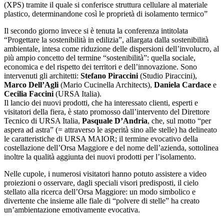
(XPS) tramite il quale si conferisce struttura cellulare al materiale
plastico, determinandone così le proprietà di isolamento termico”
Il secondo giorno invece si è tenuta la conferenza intitolata
“Progettare la sostenibilità in edilizia”, allargata dalla sostenibilità
ambientale, intesa come riduzione delle dispersioni dell’involucro, al
più ampio concetto del termine “sostenibilità”: quella sociale,
economica e del rispetto dei territori e dell’innovazione. Sono
intervenuti gli architetti:
Stefano Piraccini
(Studio Piraccini),
Marco Dell’Agli
(Mario Cucinella Architects),
Daniela Cardace
e
Cecilia Faccini
(URSA Italia).
Il lancio dei nuovi prodotti, che ha interessato clienti, esperti e
visitatori della fiera, è stato promosso dall’intervento del Direttore
Tecnico di URSA Italia,
Pasquale D’Andria
, che, sul motto “per
aspera ad astra” (= attraverso le asperità sino alle stelle) ha delineato
le caratteristiche di URSA MAIOR; il termine evocativo della
costellazione dell’Orsa Maggiore e del nome dell’azienda, sottolinea
inoltre la qualità aggiunta dei nuovi prodotti per l’isolamento.
Nelle cupole, i numerosi visitatori hanno potuto assistere a video
proiezioni o osservare, dagli speciali visori predisposti, il cielo
stellato alla ricerca dell’Orsa Maggiore: un modo simbolico e
divertente che insieme alle fiale di “polvere di stelle” ha creato
un’ambientazione emotivamente evocativa.