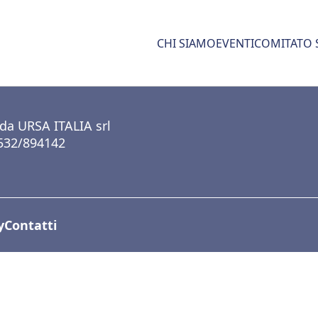
CHI SIAMO
EVENTI
COMITATO 
 da URSA ITALIA srl
0532/894142
y
Contatti